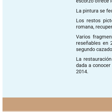
escorzo ofrece l
La pintura se fec
Los restos pic
romana, recuper
Varios fragmen
reseñables en 
segundo cazador
La restauración
dada a conocer 
2014.