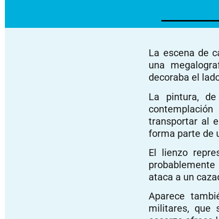
La escena de ca
una megalograf
decoraba el lado
La pintura, d
contemplación 
transportar al 
forma parte de 
El lienzo repr
probablemente 
ataca a un caza
Aparece tambié
militares, que