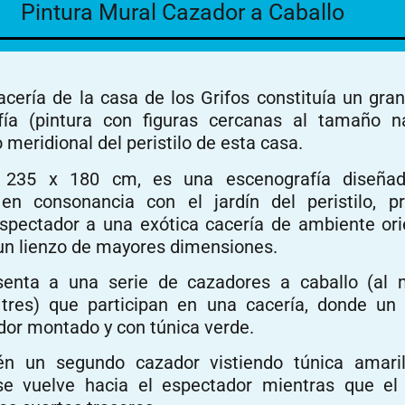
Pintura Mural Cazador a Caballo
cería de la casa de los Grifos constituía un gran
ía (pintura con figuras cercanas al tamaño na
 meridional del peristilo de esta casa.
e 235 x 180 cm, es una escenografía diseña
en consonancia con el jardín del peristilo, p
espectador a una exótica cacería de ambiente ori
un lienzo de mayores dimensiones.
esenta a una serie de cazadores a caballo (al
tres) que participan en una cacería, donde un 
dor montado y con túnica verde.
n un segundo cazador vistiendo túnica amaril
 se vuelve hacia el espectador mientras que el