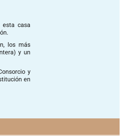
e esta casa
ón.
n, los más
ntera) y un
Consorcio y
stitución en